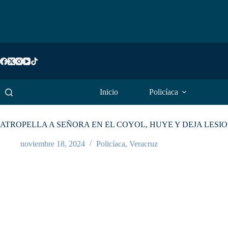
Saltar
al
contenido
Inicio
Policíaca
ATROPELLA A SEÑORA EN EL COYOL, HUYE Y DEJA LESI
noviembre 18, 2024
Policíaca
,
Veracruz