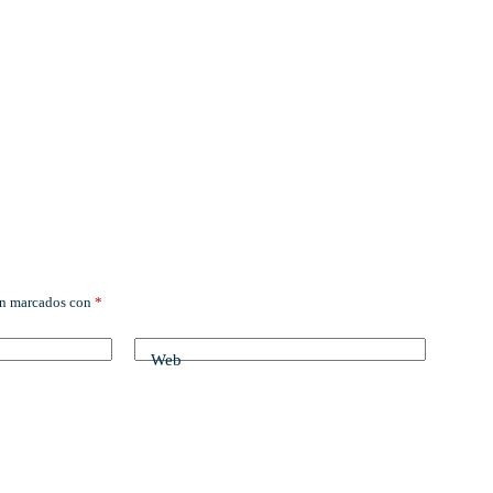
án marcados con
*
Web