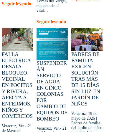
Lomas del Vergel,
Seguir leyendo
dejando sin el
vital…
Seguir leyendo
FALLA
PADRES DE
ELÉCTRICA
FAMILIA
SUSPENDER
DESATA
EXIGEN
ÁN
BLOQUEO
SOLUCIÓN
SERVICIO
VECINAL
TRAS MÁS
DE AGUA
EN POCITOS
DE 15 DÍAS
EN CINCO
Y RIVERA;
SIN LUZ EN
COLONIAS
AFECTA A
JARDÍN DE
POR
ENFERMOS,
NIÑOS
CAMBIO DE
NIÑOS Y
EQUIPOS DE
Veracruz, 19 de
COMERCIOS
BOMBEO
mayo de 2026 |
Padres de familia
Veracruz, Ver.- 21
del jardín de niños
Veracruz, Ver.- 21
de Mayo de