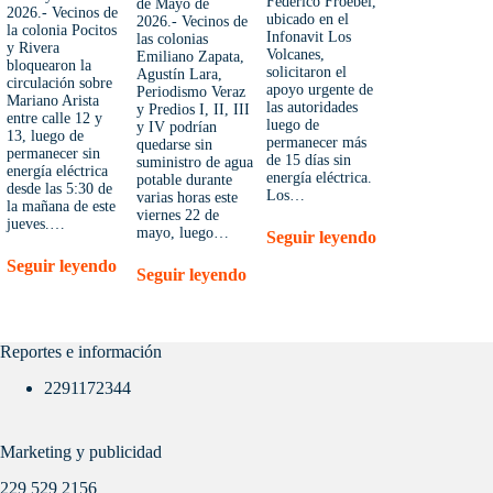
Federico Froebel,
de Mayo de
2026.- Vecinos de
ubicado en el
2026.- Vecinos de
la colonia Pocitos
Infonavit Los
las colonias
y Rivera
Volcanes,
Emiliano Zapata,
bloquearon la
solicitaron el
Agustín Lara,
circulación sobre
apoyo urgente de
Periodismo Veraz
Mariano Arista
las autoridades
y Predios I, II, III
entre calle 12 y
luego de
y IV podrían
13, luego de
permanecer más
quedarse sin
permanecer sin
de 15 días sin
suministro de agua
energía eléctrica
energía eléctrica.
potable durante
desde las 5:30 de
Los…
varias horas este
la mañana de este
viernes 22 de
jueves.…
mayo, luego…
Seguir leyendo
Seguir leyendo
Seguir leyendo
Reportes e información
2291172344
Marketing y publicidad
229 529 2156