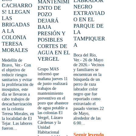
LABRADOR
MANTENIMI
CACHARRO
NEGRO
ENTO DE
S! LLEGAN
EXTRAVIAD
POZO
LAS
O EN EL
DEJARÁ
BRIGADAS
PARQUE DE
BAJA
A LA
LA
PRESIÓN Y
COLONIA
TAMPIQUER
POSIBLES
TERESA
A
CORTES DE
MORALES
AGUA EN EL
Boca del Río,
VERGEL
Ver.- 26 de Mayo
Medellín de
de 2026.- Vecinos
Bravo, Ver.- Con
Grupo MAS
y familiares se
el objetivo de
informó que
encuentran en la
reducir riesgos
mañana jueves 11
búsqueda de un
sanitarios y evitar
de junio realizará
perro de raza
la proliferación de
trabajos de
labrador color
mosquitos, este
mantenimiento
negro que fue
día se llevaron a
preventivo en el
reportado como
cabo trabajos de
pozo que abastece
extraviado el
descacharrización
de agua potable a
pasado viernes 22
en la colonia
las colonias El
de Mayo,
Teresa Morales, en
Vergel, Lázaro
alrededor de las
la localidad de El
Cárdenas y la
6:00…
Tejar. Las labores
Unidad
fueron…
Habitacional
Seguir leyendo