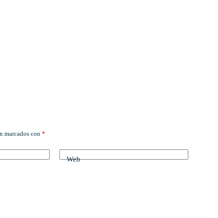
án marcados con
*
Web