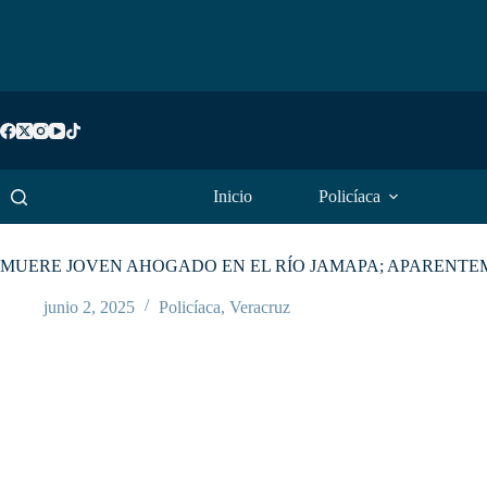
Saltar
al
contenido
Inicio
Policíaca
MUERE JOVEN AHOGADO EN EL RÍO JAMAPA; APARENTE
junio 2, 2025
Policíaca
,
Veracruz