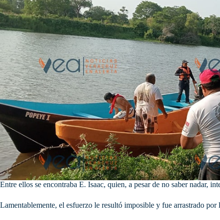
Entre ellos se encontraba E. Isaac, quien, a pesar de no saber nadar, inte
Lamentablemente, el esfuerzo le resultó imposible y fue arrastrado por l