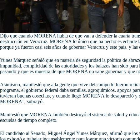
Dijo que cuando MORENA habla de que van a defender la cuarta transf
destrucción en Veracruz. MORENA lo único que ha hecho es echarle la 
porque ya fueron casi seis años de gobernar Veracruz y este país, y las
Yunes Márquez señaló que en materia de seguridad la política de abrazo
impunidad, complicidad de las autoridades y los balazos han sido para l
pasando y que es muestra de que MORENA no sabe gobernar y que no h
Asimismo, manifestó que a la gente que vive del campo le fueron retir
programa, el gobierno federal daba semillas, agroquímicos, apoyos para
tuvieran buenas cosechas, y cuando llegó MORENA lo desapareció y dej
MORENA”, subrayó.
Manifestó que MORENA también destruyó el sistema de salud y educativ
escuelas de tiempo completo.
El candidato al Senado, Miguel Ángel Yunes Márquez, afirmó que los v
los exhortó a trabajar incansablemente para lograr una victoria contund