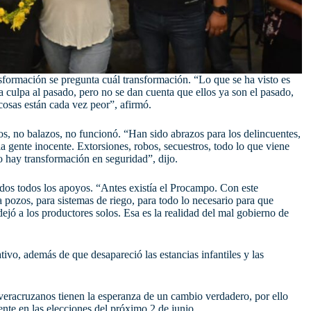
ormación se pregunta cuál transformación. “Lo que se ha visto es
culpa al pasado, pero no se dan cuenta que ellos ya son el pasado,
 cosas están cada vez peor”, afirmó.
s, no balazos, no funcionó. “Han sido abrazos para los delincuentes,
a gente inocente. Extorsiones, robos, secuestros, todo lo que viene
ay transformación en seguridad”, dijo.
ados todos los apoyos. “Antes existía el Procampo. Con este
 pozos, para sistemas de riego, para todo lo necesario para que
ó a los productores solos. Esa es la realidad del mal gobierno de
o, además de que desapareció las estancias infantiles y las
eracruzanos tienen la esperanza de un cambio verdadero, por ello
ente en las elecciones del próximo 2 de junio.