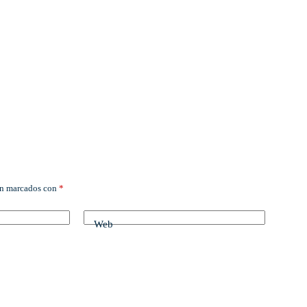
án marcados con
*
Web