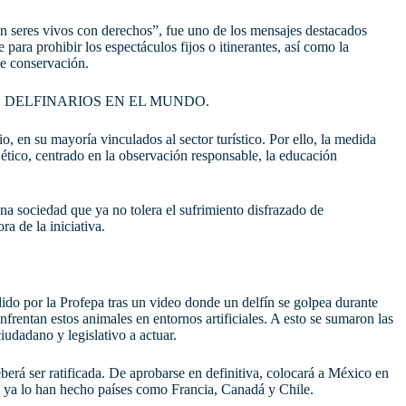
on seres vivos con derechos”, fue uno de los mensajes destacados
para prohibir los espectáculos fijos o itinerantes, así como la
de conservación.
 DELFINARIOS EN EL MUNDO.
, en su mayoría vinculados al sector turístico. Por ello, la medida
ético, centrado en la observación responsable, la educación
 una sociedad que ya no tolera el sufrimiento disfrazado de
a de la iniciativa.
dido por la Profepa tras un video donde un delfín se golpea durante
enfrentan estos animales en entornos artificiales. A esto se sumaron las
iudadano y legislativo a actuar.
erá ser ratificada. De aprobarse en definitiva, colocará a México en
mo ya lo han hecho países como Francia, Canadá y Chile.