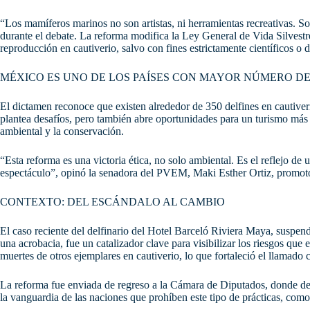
“Los mamíferos marinos no son artistas, ni herramientas recreativas. S
durante el debate. La reforma modifica la Ley General de Vida Silvestre 
reproducción en cautiverio, salvo con fines estrictamente científicos o 
MÉXICO ES UNO DE LOS PAÍSES CON MAYOR NÚMERO DE
El dictamen reconoce que existen alrededor de 350 delfines en cautiverio
plantea desafíos, pero también abre oportunidades para un turismo más 
ambiental y la conservación.
“Esta reforma es una victoria ética, no solo ambiental. Es el reflejo de
espectáculo”, opinó la senadora del PVEM, Maki Esther Ortiz, promotor
CONTEXTO: DEL ESCÁNDALO AL CAMBIO
El caso reciente del delfinario del Hotel Barceló Riviera Maya, suspen
una acrobacia, fue un catalizador clave para visibilizar los riesgos que 
muertes de otros ejemplares en cautiverio, lo que fortaleció el llamado c
La reforma fue enviada de regreso a la Cámara de Diputados, donde deb
la vanguardia de las naciones que prohíben este tipo de prácticas, co