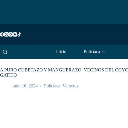
Saltar
al
contenido
Inicio
Policíaca
A PURO CUBETAZO Y MANGUERAZO, VECINOS DEL COYOL
GATITO
junio 16, 2024
Policíaca
,
Veracruz