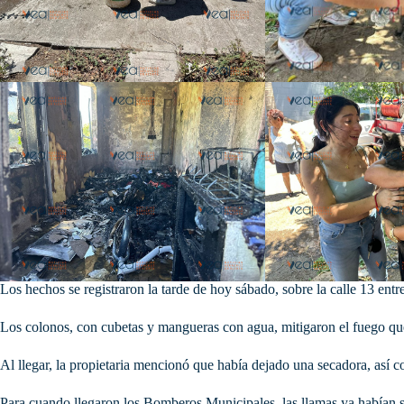
Los hechos se registraron la tarde de hoy sábado, sobre la calle 13 en
Los
colonos, con cubetas y mangueras con agua, mitigaron el fuego que 
Al llegar, la propietaria mencionó que había dejado una secadora, así 
Para cuando llegaron los Bomberos Municipales, las llamas ya habían si