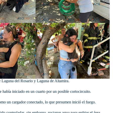
tre Laguna del Rosario y Laguna de Altamira.
había iniciado en un cuarto por un posible cortocircuito.
como un cargador conectado, lo que presumen inició el fuego.
do controladas, sin embargo, rociaron agua para enfriar el área.