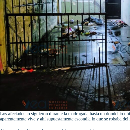
Los afectados lo siguieron durante la madrugada hasta un domicilio ubi
aparentemente vive y ahí supuestamente escondía lo que se robaba del