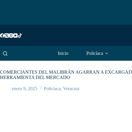
Saltar
al
contenido
Inicio
Policíaca
COMERCIANTES DEL MALIBRÁN AGARRAN A EXCARGADO
HERRAMIENTA DEL MERCADO
enero 9, 2025
Policíaca
,
Veracruz