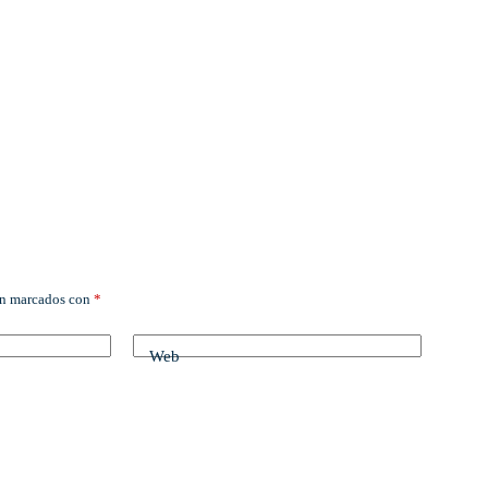
án marcados con
*
Web