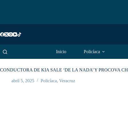
Saltar
al
contenido
Inicio
Policíaca
CONDUCTORA DE KIA SALE ‘DE LA NADA’ Y PROCOVA C
abril 5, 2025
Policíaca
,
Veracruz