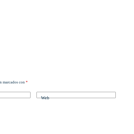
án marcados con
*
Web